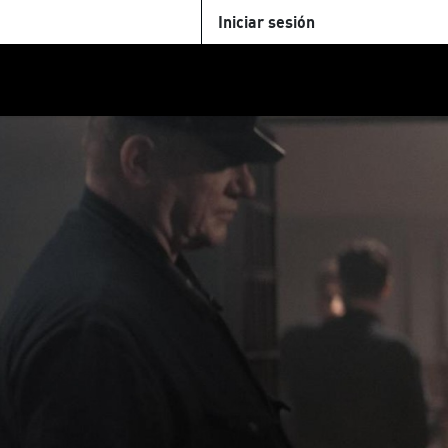
Iniciar sesión
U
+Cinemateca
Tienda
Parking