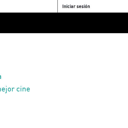
Iniciar sesión
U
+Cinemateca
Tienda
Parking
a
ejor cine