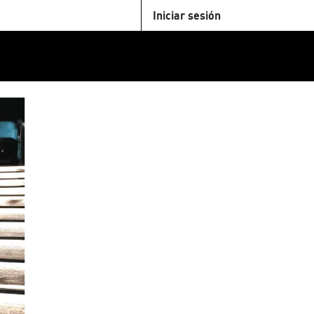
Iniciar sesión
U
+Cinemateca
Tienda
Parking