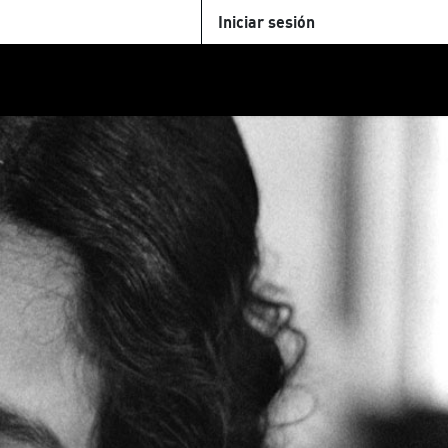
Iniciar sesión
U
+Cinemateca
Tienda
Parking