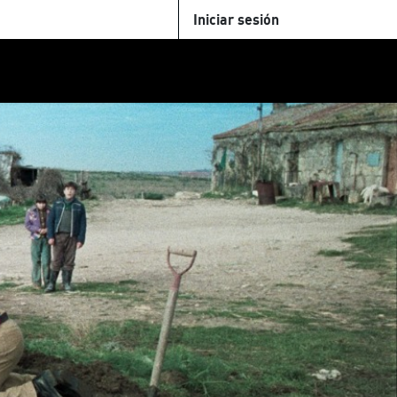
Iniciar sesión
U
+Cinemateca
Tienda
Parking