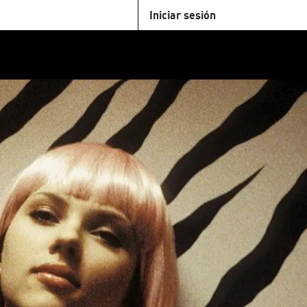
Iniciar sesión
U
+Cinemateca
Tienda
Parking