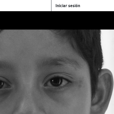
Iniciar sesión
U
+Cinemateca
Tienda
Parking