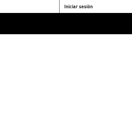
Iniciar sesión
U
+Cinemateca
Tienda
Parking