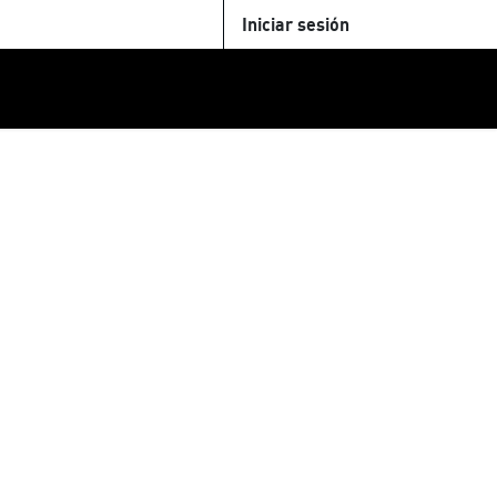
Iniciar sesión
U
+Cinemateca
Tienda
Parking