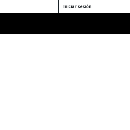
Iniciar sesión
U
+Cinemateca
Tienda
Parking