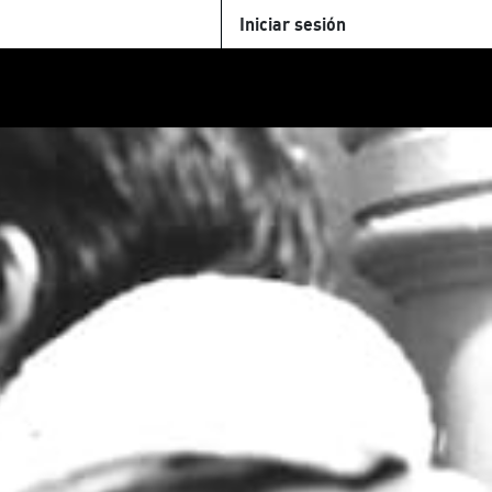
Iniciar sesión
U
+Cinemateca
Tienda
Parking