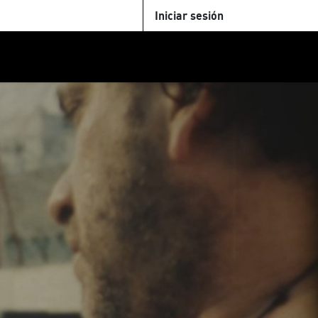
Iniciar sesión
U
+Cinemateca
Tienda
Parking