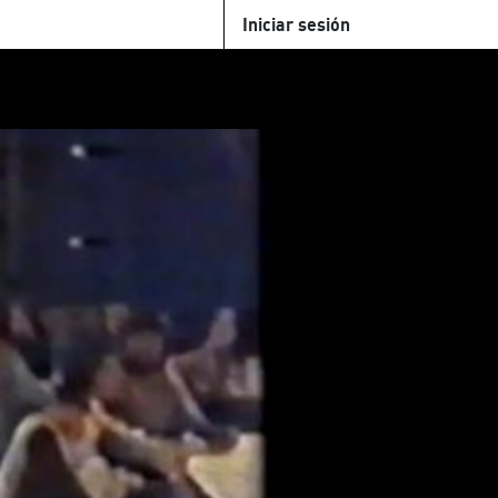
Iniciar sesión
U
+Cinemateca
Tienda
Parking