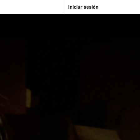
Iniciar sesión
U
+Cinemateca
Tienda
Parking