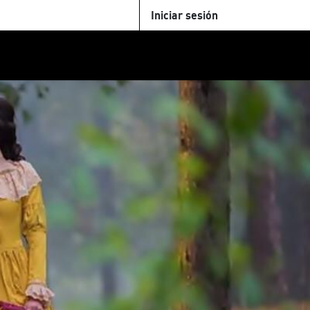
Iniciar sesión
U
+Cinemateca
Tienda
Parking