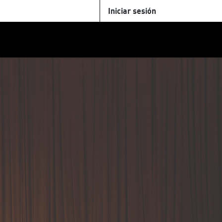
Iniciar sesión
U
+Cinemateca
Tienda
Parking