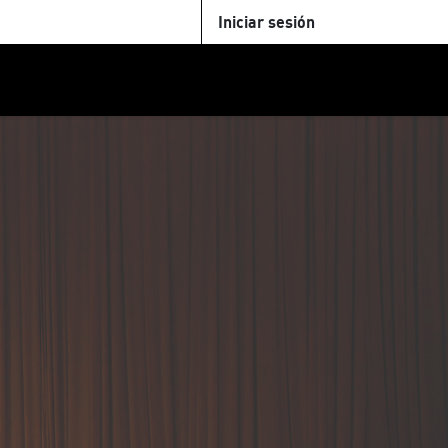
Iniciar sesión
U
+Cinemateca
Tienda
Parking