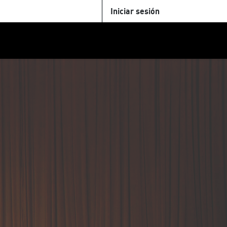
Iniciar sesión
U
+Cinemateca
Tienda
Parking