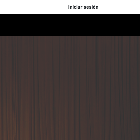
Iniciar sesión
U
+Cinemateca
Tienda
Parking