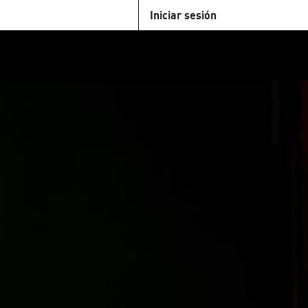
Iniciar sesión
U
+Cinemateca
Tienda
Parking