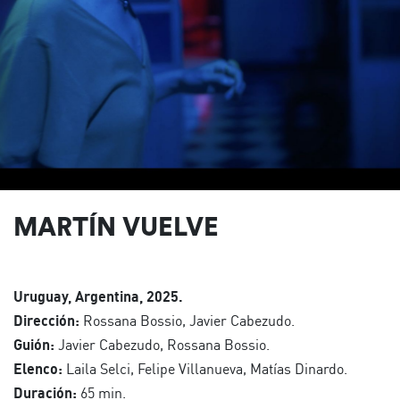
MARTÍN VUELVE
Uruguay, Argentina, 2025.
Dirección:
Rossana Bossio, Javier Cabezudo.
Guión:
Javier Cabezudo, Rossana Bossio.
Elenco:
Laila Selci, Felipe Villanueva, Matías Dinardo.
Duración:
65 min.