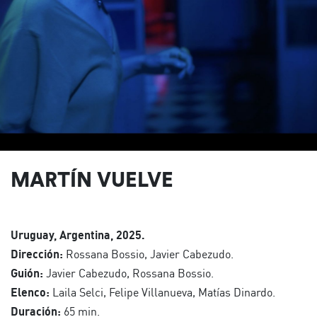
MARTÍN VUELVE
Uruguay, Argentina, 2025.
Dirección:
Rossana Bossio, Javier Cabezudo.
Guión:
Javier Cabezudo, Rossana Bossio.
Elenco:
Laila Selci, Felipe Villanueva, Matías Dinardo.
Duración:
65 min.