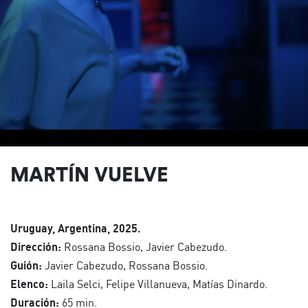
MARTÍN VUELVE
Uruguay, Argentina, 2025.
Dirección:
Rossana Bossio, Javier Cabezudo.
Guión:
Javier Cabezudo, Rossana Bossio.
Elenco:
Laila Selci, Felipe Villanueva, Matías Dinardo.
Duración:
65 min.