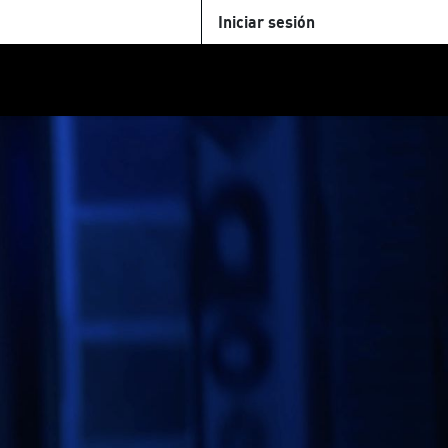
Iniciar sesión
U
+Cinemateca
Tienda
Parking