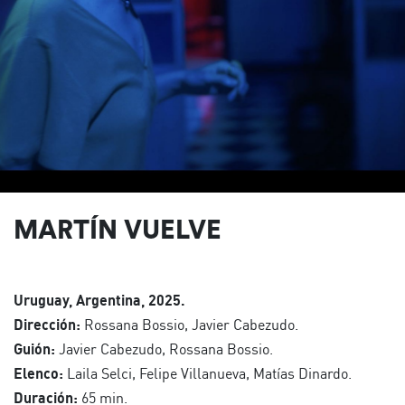
MARTÍN VUELVE
Uruguay, Argentina, 2025.
Dirección:
Rossana Bossio, Javier Cabezudo.
Guión:
Javier Cabezudo, Rossana Bossio.
Elenco:
Laila Selci, Felipe Villanueva, Matías Dinardo.
Duración:
65 min.