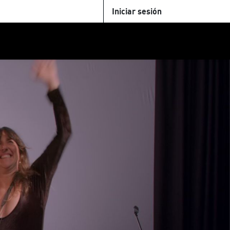
Iniciar sesión
U
+Cinemateca
Tienda
Parking