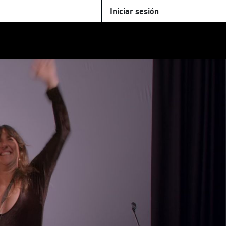
Iniciar sesión
U
+Cinemateca
Tienda
Parking