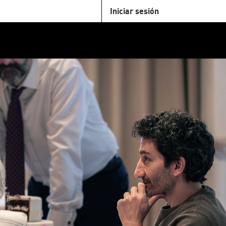
Iniciar sesión
U
+Cinemateca
Tienda
Parking