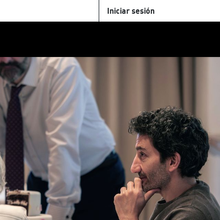
Iniciar sesión
U
+Cinemateca
Tienda
Parking