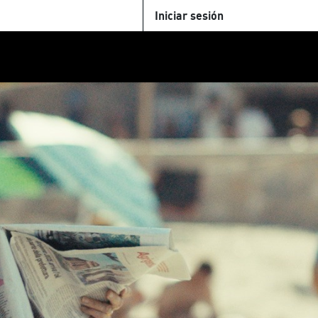
Iniciar sesión
U
+Cinemateca
Tienda
Parking