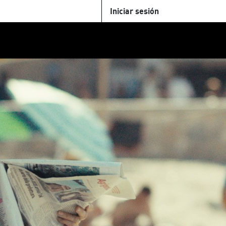
Iniciar sesión
U
+Cinemateca
Tienda
Parking