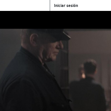
Iniciar sesión
U
+Cinemateca
Tienda
Parking