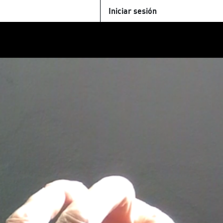
Iniciar sesión
U
+Cinemateca
Tienda
Parking