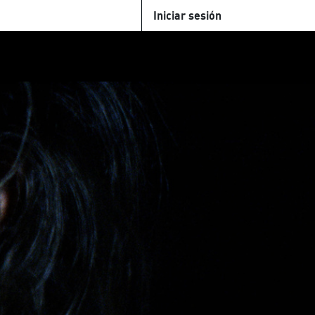
Iniciar sesión
U
+Cinemateca
Tienda
Parking