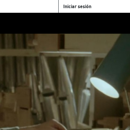
Iniciar sesión
U
+Cinemateca
Tienda
Parking