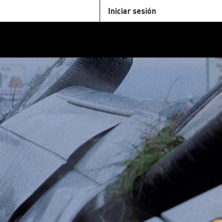
Iniciar sesión
U
+Cinemateca
Tienda
Parking