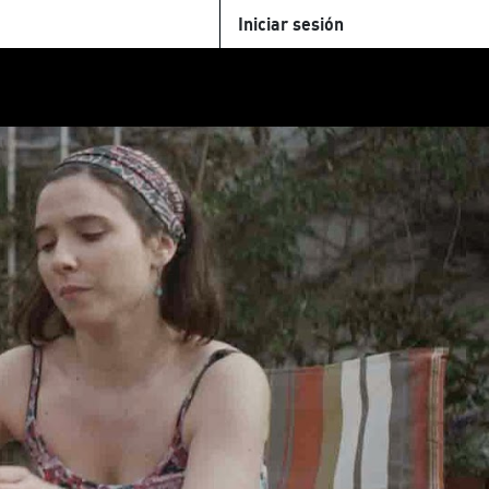
Iniciar sesión
U
+Cinemateca
Tienda
Parking