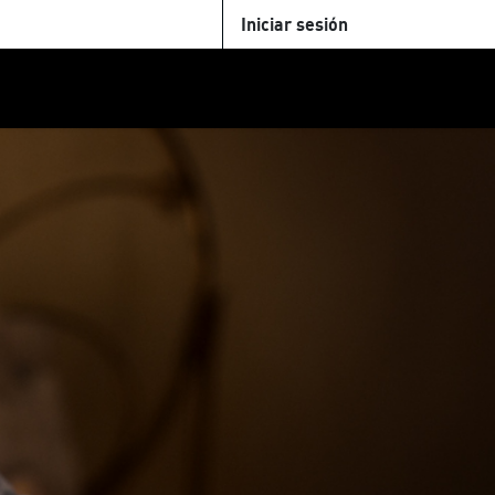
Iniciar sesión
U
+Cinemateca
Tienda
Parking