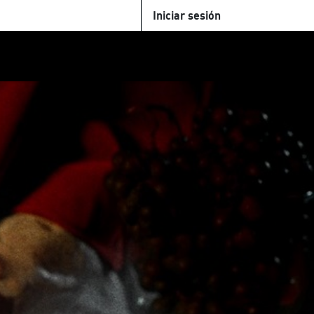
Iniciar sesión
U
+Cinemateca
Tienda
Parking