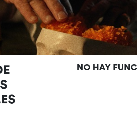
DE
NO HAY FUN
S
ES