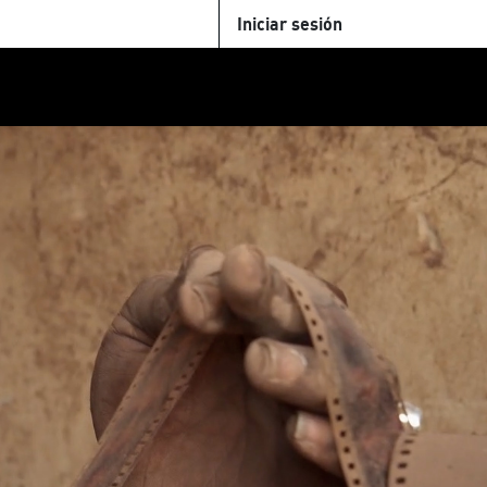
Iniciar sesión
U
+Cinemateca
Tienda
Parking