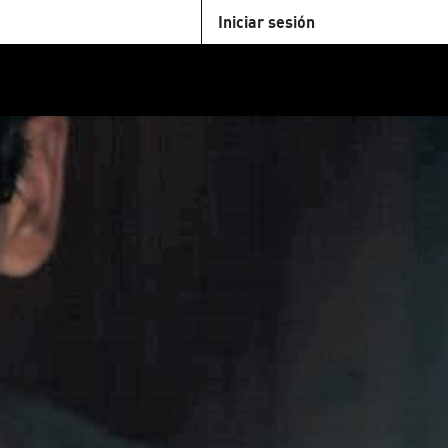
Iniciar sesión
U
+Cinemateca
Tienda
Parking