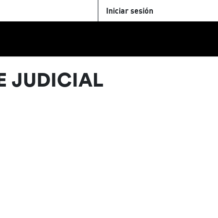
Iniciar sesión
U
+Cinemateca
Tienda
Parking
E JUDICIAL